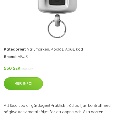
Kategorier:
Varumärken
,
Kodlås
,
Abus
,
kod
Brand:
ABUS
550 SEK
650 SEK
MER INFO!
Att låsa upp är gårdagen! Praktisk trådlös fjärrkontroll med
högkvalitativ metallhöljet för att öppna och låsa dörren