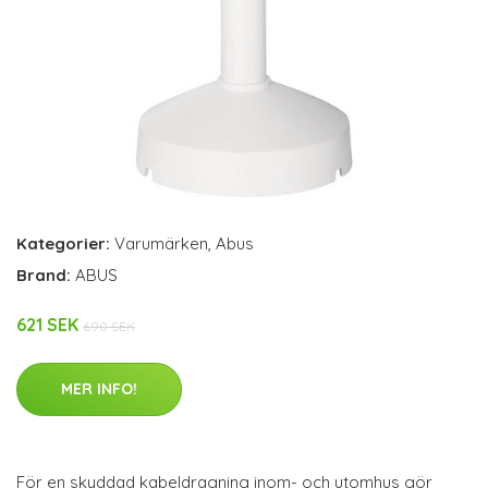
Kategorier:
Varumärken
,
Abus
Brand:
ABUS
621 SEK
690 SEK
MER INFO!
För en skyddad kabeldragning inom- och utomhus gör