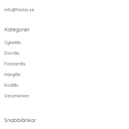
info@faslas.se
Kategorier
Cykellås
Dörrlås
Fönsterlås
Hänglås
Kodlås
Varumärken
Snabblänkar