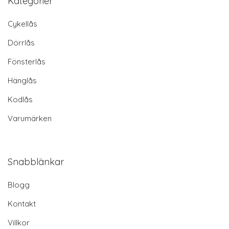
Kategorier
Cykellås
Dörrlås
Fönsterlås
Hänglås
Kodlås
Varumärken
Snabblänkar
Blogg
Kontakt
Villkor