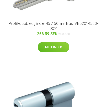
Profil-dubbelcylinder 45 / 50mm Basi VB5201-1520-
0021
258.39 SEK
287.1 SEK
MER INFO!