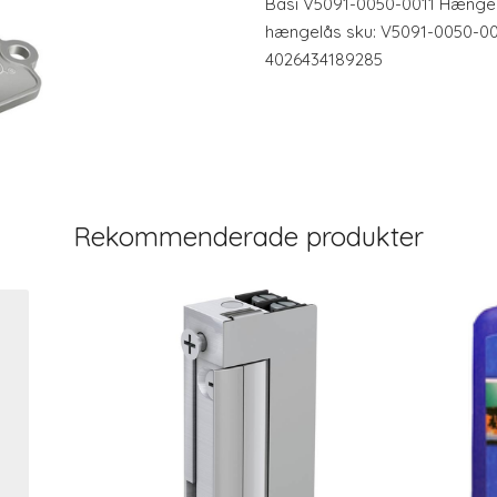
Basi V5091-0050-0011 Hængelås
hængelås sku: V5091-0050-0011
4026434189285
Rekommenderade produkter