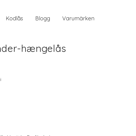
Kodlås
Blogg
Varumärken
inder-hængelås
i