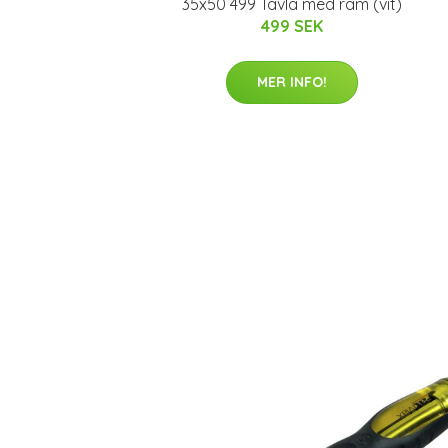
35x50 499 Tavla med ram (vit)
499 SEK
MER INFO!