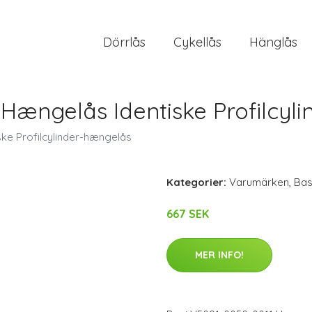
Dörrlås
Cykellås
Hänglås
 Hængelås Identiske Profilcyl
ke Profilcylinder-hængelås
Kategorier:
Varumärken
,
Bas
667 SEK
MER INFO!