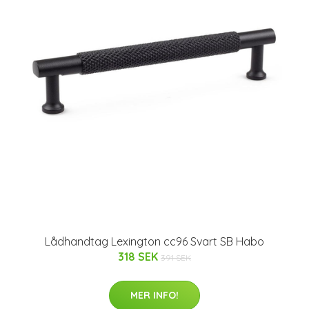
Lådhandtag Lexington cc96 Svart SB Habo
318 SEK
391 SEK
MER INFO!