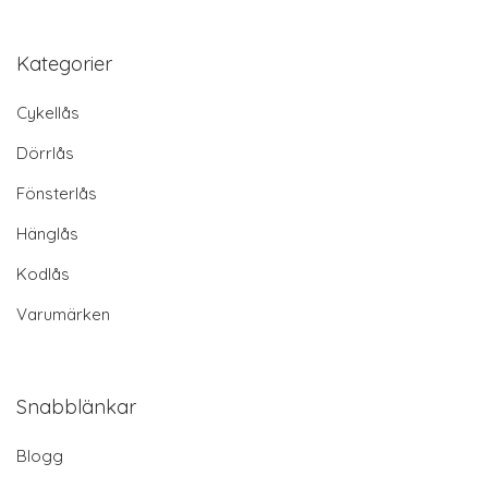
Kategorier
Cykellås
Dörrlås
Fönsterlås
Hänglås
Kodlås
Varumärken
Snabblänkar
Blogg