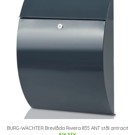
BURG-WÄCHTER Brevlåda Riviera 835 ANT stål antracit
816 SEK