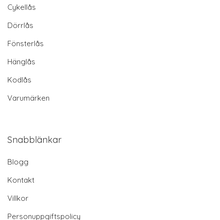
Cykellås
Dörrlås
Fönsterlås
Hänglås
Kodlås
Varumärken
Snabblänkar
Blogg
Kontakt
Villkor
Personuppgiftspolicy