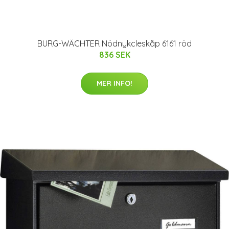
BURG-WÄCHTER Nödnykcleskåp 6161 röd
836 SEK
MER INFO!