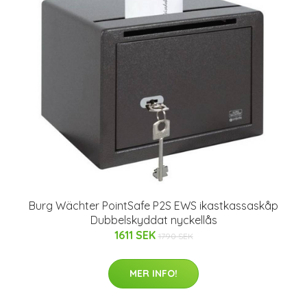
Burg Wächter PointSafe P2S EWS ikastkassaskåp
Dubbelskyddat nyckellås
1611 SEK
1790 SEK
MER INFO!