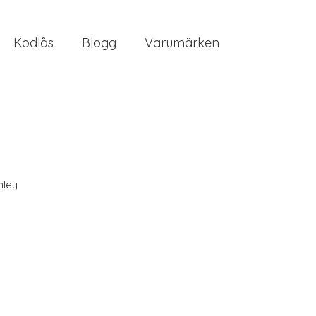
Kodlås
Blogg
Varumärken
nley