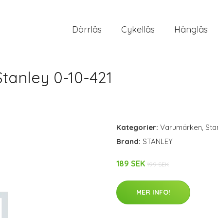
Dörrlås
Cykellås
Hänglås
tanley 0-10-421
Kategorier:
Varumärken
,
Sta
Brand:
STANLEY
189 SEK
199 SEK
MER INFO!