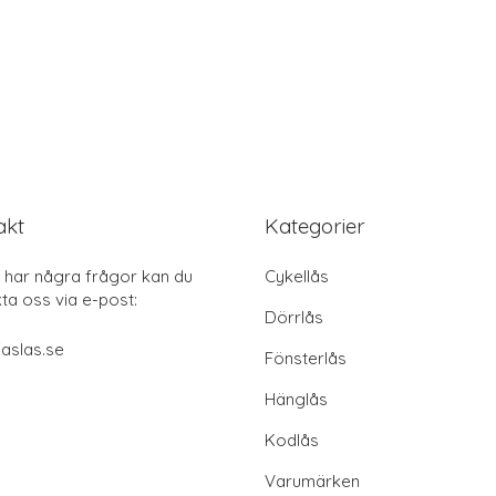
akt
Kategorier
har några frågor kan du
Cykellås
ta oss via e-post:
Dörrlås
aslas.se
Fönsterlås
Hänglås
Kodlås
Varumärken