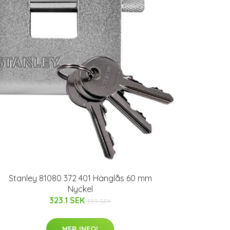
Stanley 81080 372 401 Hänglås 60 mm
Nyckel
323.1 SEK
359 SEK
MER INFO!