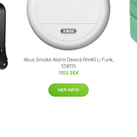
Abus Smoke Alarm Device Rm40 Li Funk,
558115
1102 SEK
MER INFO!