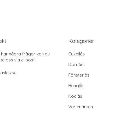
akt
Kategorier
har några frågor kan du
Cykellås
ta oss via e-post:
Dörrlås
aslas.se
Fönsterlås
Hänglås
Kodlås
Varumärken