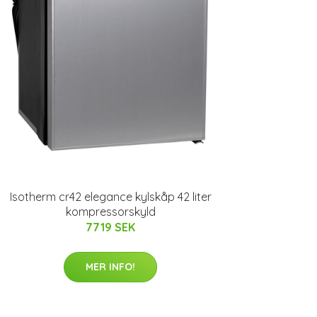
Isotherm cr42 elegance kylskåp 42 liter
kompressorskyld
7719 SEK
MER INFO!