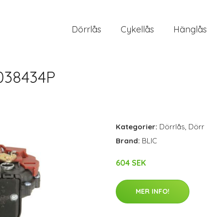
Dörrlås
Cykellås
Hänglås
-038434P
Kategorier:
Dörrlås
,
Dörr
Brand:
BLIC
604 SEK
MER INFO!