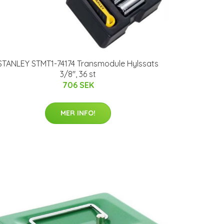
STANLEY STMT1-74174 Transmodule Hylssats
3/8", 36 st
706 SEK
MER INFO!