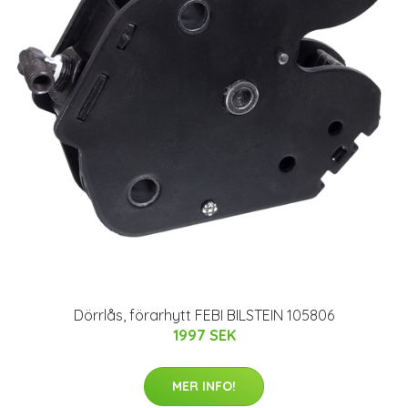
Dörrlås, förarhytt FEBI BILSTEIN 105806
1997 SEK
MER INFO!