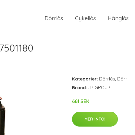
Dörrlås
Cykellås
Hänglås
7501180
Kategorier:
Dörrlås
,
Dörr
Brand:
JP GROUP
661 SEK
MER INFO!