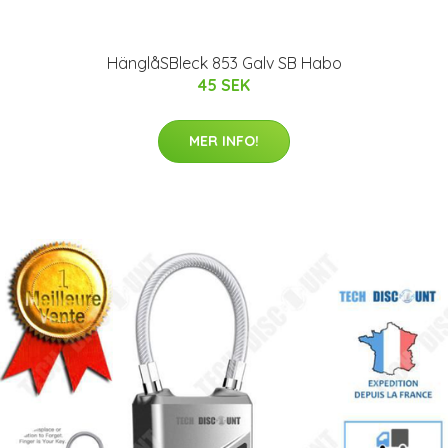
HänglåSBleck 853 Galv SB Habo
45 SEK
MER INFO!