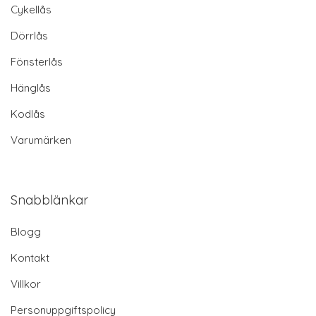
Cykellås
Dörrlås
Fönsterlås
Hänglås
Kodlås
Varumärken
Snabblänkar
Blogg
Kontakt
Villkor
Personuppgiftspolicy