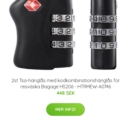
2st Tsa-hänglås med kodkombinationshänglås för
resväska Bagage HS206 - HTRMEW-A0746
448 SEK
MER INFO!