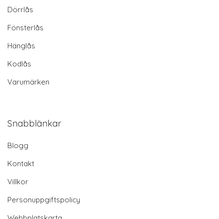
Dörrlås
Fönsterlås
Hänglås
Kodlås
Varumärken
Snabblänkar
Blogg
Kontakt
Villkor
Personuppgiftspolicy
Webbplatskarta