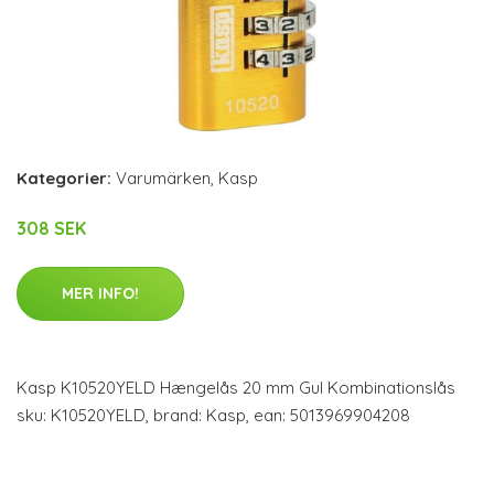
Kategorier:
Varumärken
,
Kasp
308 SEK
MER INFO!
Kasp K10520YELD Hængelås 20 mm Gul Kombinationslås
sku: K10520YELD, brand: Kasp, ean: 5013969904208