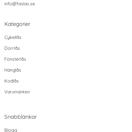
info@faslas.se
Kategorier
Cykellås
Dörrlås
Fönsterlås
Hänglås
Kodlås
Varumärken
Snabblänkar
Blogg