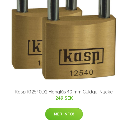
Kasp K12540D2 Hänglås 40 mm Guldgul Nyckel
249 SEK
MER INFO!