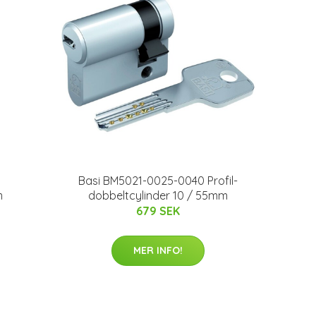
Basi BM5021-0025-0040 Profil-
m
dobbeltcylinder 10 / 55mm
679 SEK
MER INFO!