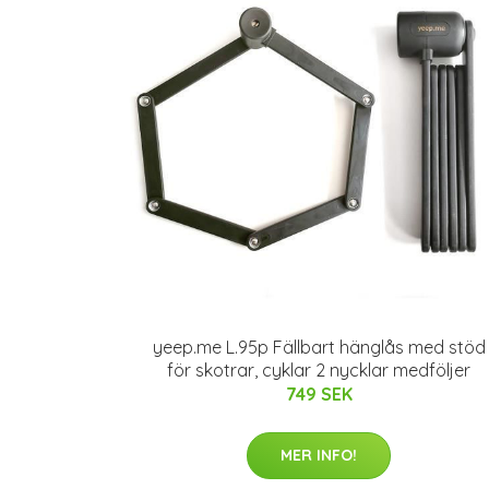
yeep.me L.95p Fällbart hänglås med stöd
för skotrar, cyklar 2 nycklar medföljer
749 SEK
MER INFO!