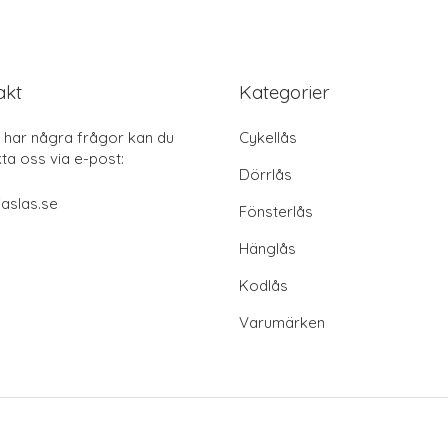
akt
Kategorier
har några frågor kan du
Cykellås
ta oss via e-post:
Dörrlås
aslas.se
Fönsterlås
Hänglås
Kodlås
Varumärken
© 2026 Faslås