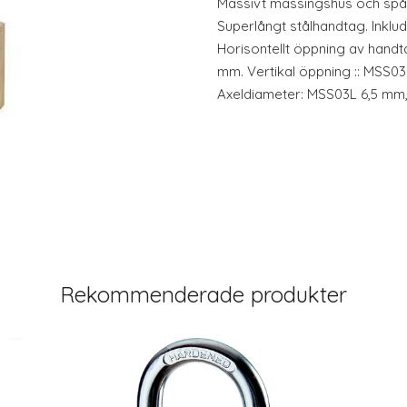
Massivt mässingshus och spår
Superlångt stålhandtag. Inklu
Horisontellt öppning av hand
mm. Vertikal öppning :: MSS
Axeldiameter: MSS03L 6,5 mm
Rekommenderade produkter