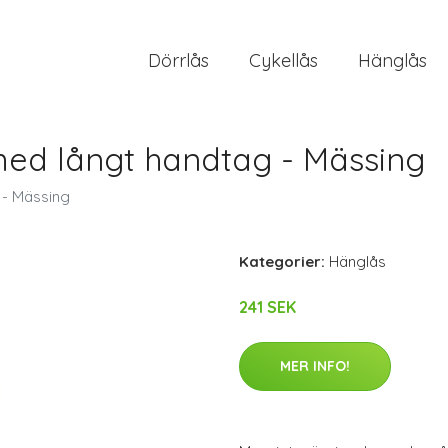
Dörrlås
Cykellås
Hänglås
ed långt handtag - Mässing
 - Mässing
Kategorier:
Hänglås
241 SEK
MER INFO!