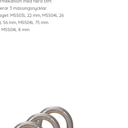
mekanism med flera stift.
derar 3 mässingsnycklar.
taget: MSS03L 22 mm, MSS04L 26
03L 56 mm, MSS04L 75 mm.
, MSS04L 8 mm.