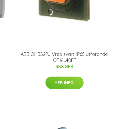
ABB OHBS2PJ Vred svart, IP65 Utförande:
OT16...40FT
388 SEK
MER INFO!