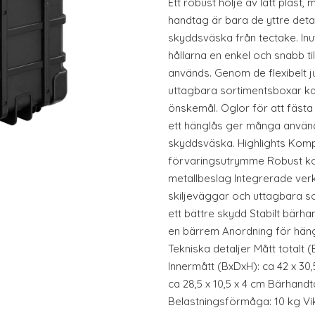
Ett robust hölje av lätt plast,
handtag är bara de yttre det
skyddsväska från tectake. Inu
hållarna en enkel och snabb ti
används. Genom de flexibelt 
uttagbara sortimentsboxar kan
önskemål. Öglor för att fäst
ett hänglås ger många använ
skyddsväska. Highlights Ko
förvaringsutrymme Robust kon
metallbeslag Integrerade verkt
skiljeväggar och uttagbara s
ett bättre skydd Stabilt bärha
en bärrem Anordning för hängl
Tekniska detaljer Mått totalt (
Innermått (BxDxH): ca 42 x 30
ca 28,5 x 10,5 x 4 cm Bärhand
Belastningsförmåga: 10 kg Vikt