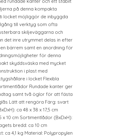
 med rundade kanter och ett stabilt
aljerna på denna kompakta
ti locket möjliggör de inbyggda
llgång till verktyg som ofta
justerbara skiljeväggarna och
 det inre utrymmet delas in efter
a en bärrem samt en anordning för
dningsmöjligheter för denna
mpakt skyddsväska med mycket
struktion i plast med
ygshållare i locket Flexibla
ortimentlådor Rundade kanter ger
ndtag samt två öglor för att fästa
ås Lätt att rengöra Färg: svart
BxDxH): ca 48 x 38 x 17,5 cm
,5 x 10 cm Sortimentlådor (BxDxH):
tagets bredd: ca 10 cm
: ca 4,1 kg Material: Polypropylen