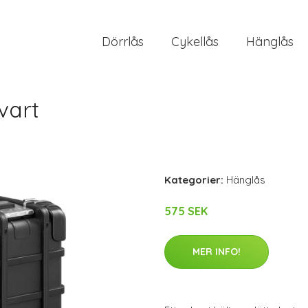
Dörrlås
Cykellås
Hänglås
vart
Kategorier:
Hänglås
575 SEK
MER INFO!