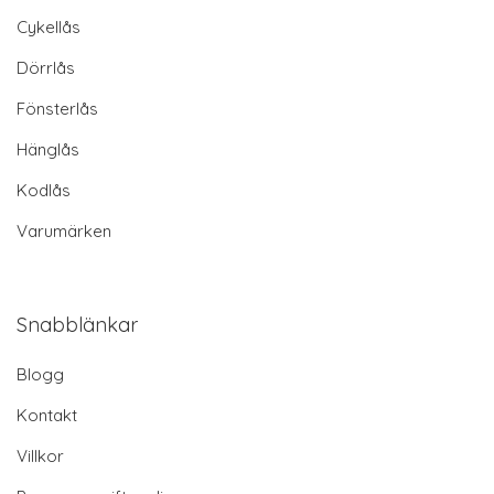
Cykellås
Dörrlås
Fönsterlås
Hänglås
Kodlås
Varumärken
Snabblänkar
Blogg
Kontakt
Villkor