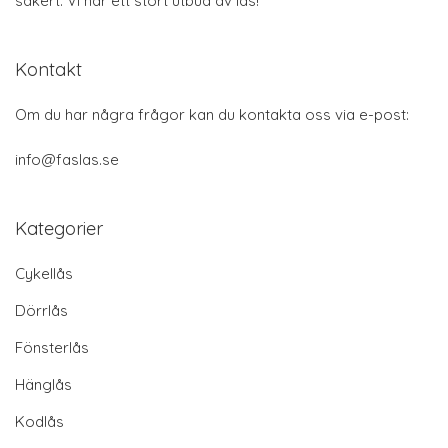
säkert. Vi har ett stort utbud av lås!
Kontakt
Om du har några frågor kan du kontakta oss via e-post:
info@faslas.se
Kategorier
Cykellås
Dörrlås
Fönsterlås
Hänglås
Kodlås