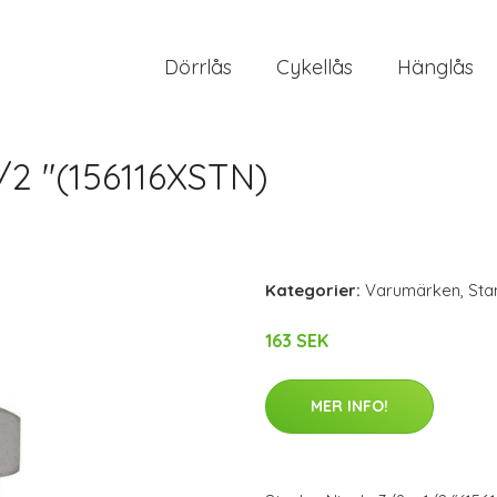
Dörrlås
Cykellås
Hänglås
1/2 "(156116XSTN)
Kategorier:
Varumärken
,
Sta
163 SEK
MER INFO!