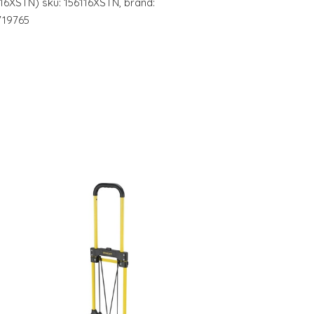
116XSTN) sku: 156116XSTN, brand:
719765