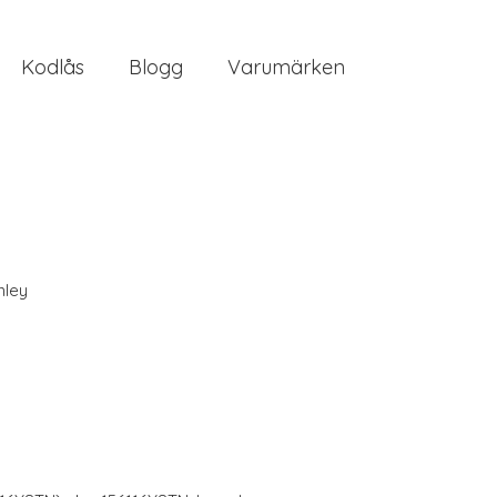
Kodlås
Blogg
Varumärken
nley