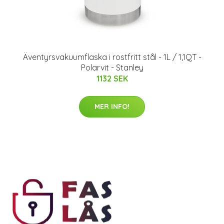
Äventyrsvakuumflaska i rostfritt stål - 1L / 1,1QT -
Polarvit - Stanley
1132 SEK
MER INFO!