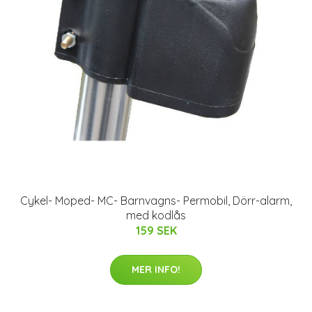
Cykel- Moped- MC- Barnvagns- Permobil, Dörr-alarm,
med kodlås
159 SEK
MER INFO!