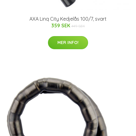
AXA Linq City Kedjelås 100/7, svart
359 SEK
449 SEK
MER INFO!