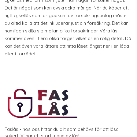
cykellås med larm som tjuter när någon försöker något.
Det är något som kan avskräcka många. När du köper ett
nytt cykellås som är godkänt av försäkringsbolag måste
du alltid kolla att det inkluderar just din försäkring. Det kan
nämligen skilja sig mellan olika försäkringar. Våra lås
kommer även i flera olika färger vilket är en rolig detalj. Då
kan det även vara lättare att hitta låset längst ner i en låda
eller i förrådet.
Faslås - hos oss hittar du allt som behövs för att låsa
säkert. Vi har ett stort utbud av lås!