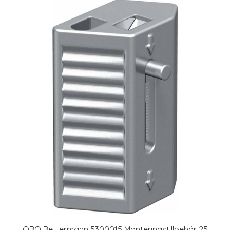
OBO Bettermann 5300015 Monteringstillbehör 25