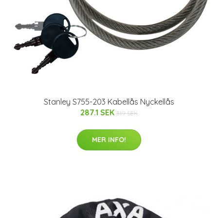
Stanley S755-203 Kabellås Nyckellås
287.1 SEK
319 SEK
MER INFO!