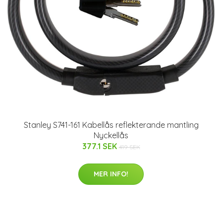
Stanley S741-161 Kabellås reflekterande mantling
Nyckellås
377.1 SEK
419 SEK
MER INFO!