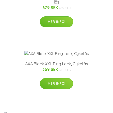
lås
679 SEK
692 SEK
MER INFO!
AXA Block XXL Ring Lock, Cykellås
359 SEK
380 SEK
MER INFO!