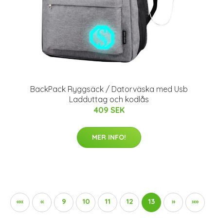
BackPack Ryggsäck / Datorväska med Usb
Ladduttag och kodlås
409 SEK
MER INFO!
««
«
9
10
11
12
13
»
»»