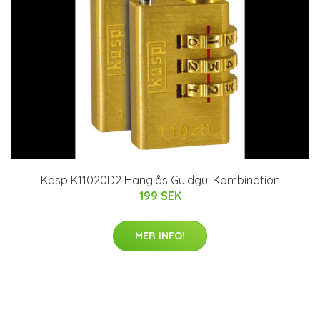
Kasp K11020D2 Hänglås Guldgul Kombination
199 SEK
MER INFO!