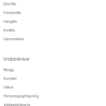
Dörrlås
Fönsterlås
Hänglås
Kodlås
Varumärken
Snabblänkar
Blogg
Kontakt
Villkor
Personuppgiftspolicy
Webbplatskarta