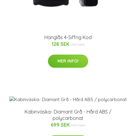
Hänglås 4-Siffrig Kod
128 SEK
259 SEK
MER INFO!
Kabinväska- Diamant Grå - Hård ABS /
polycarbonat
699 SEK
999 SEK