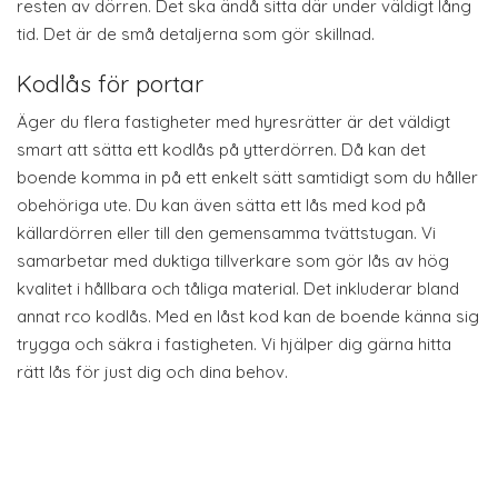
resten av dörren. Det ska ändå sitta där under väldigt lång
tid. Det är de små detaljerna som gör skillnad.
Kodlås för portar
Äger du flera fastigheter med hyresrätter är det väldigt
smart att sätta ett kodlås på ytterdörren. Då kan det
boende komma in på ett enkelt sätt samtidigt som du håller
obehöriga ute. Du kan även sätta ett lås med kod på
källardörren eller till den gemensamma tvättstugan. Vi
samarbetar med duktiga tillverkare som gör lås av hög
kvalitet i hållbara och tåliga material. Det inkluderar bland
annat rco kodlås. Med en låst kod kan de boende känna sig
trygga och säkra i fastigheten. Vi hjälper dig gärna hitta
rätt lås för just dig och dina behov.