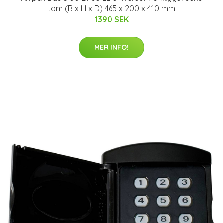
tom (B x H x D) 465 x 200 x 410 mm
1390 SEK
MER INFO!